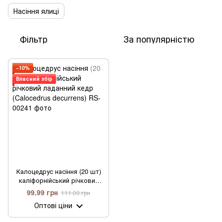
Насіння ялиці
Фільтр
За популярністю
−10%
Власний збір
Калоцедрус насіння (20 шт)
каліфорнійський річковий
ладанний кедр (Calocedrus
99.99 грн
111.00 грн
decurrens)
Оптові ціни