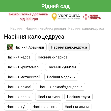
Рідний сад
Насіння
Насіння хвойних рослин
Насіння калоцедруса
Насіння калоцедруса
Насіння Араукарії
Насіння калоцедруса
Насіння кедра
Насіння кипариса
Насіння криптомерії
Насіння кунінгамії
Насіння метасеквої
Насіння модрини
Насіння секвої
Насіння секвойядендрона
Насіння сосни
Насіння тиса
Насіння тсуги
Насіння туї
Насіння ялівця
Насіння ялини