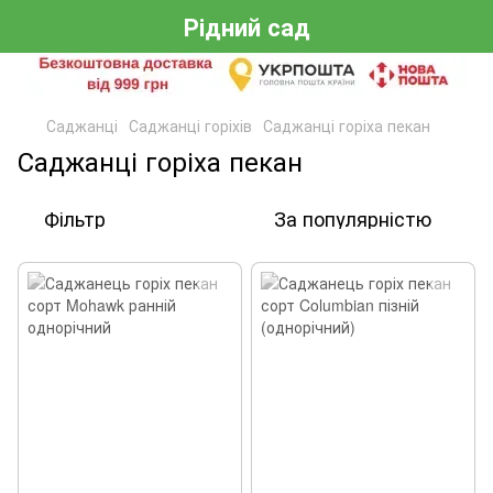
Рідний сад
Саджанці
Саджанці горіхів
Саджанці горіха пекан
Саджанці горіха пекан
Фільтр
За популярністю