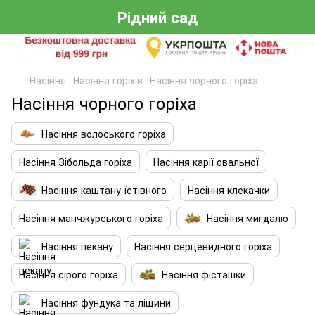
Рідний сад
Насіння
Насіння горіхів
Насіння чорного горіха
Насіння чорного горіха
Насіння волоського горіха
Насіння Зібольда горіха
Насіння карії овальної
Насіння каштану їстівного
Насіння клекачки
Насіння манчжурського горіха
Насіння мигдалю
Насіння пекану
Насіння серцевидного горіха
Насіння сірого горіха
Насіння фісташки
Насіння фундука та ліщини