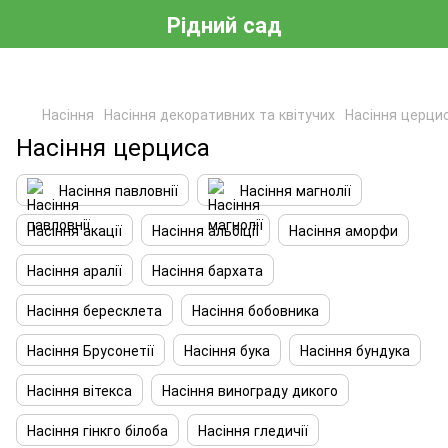
Рідний сад
Насіння
Насіння декоративних та квітучих
Насіння церци
Насіння церциса
Насіння павловнії
Насіння магнолії
Насіння акації
Насіння альбіції
Насіння аморфи
Насіння аралії
Насіння бархата
Насіння бересклета
Насіння бобовника
Насіння Брусонетії
Насіння бука
Насіння бундука
Насіння вітекса
Насіння винограду дикого
Насіння гінкго білоба
Насіння гледичії