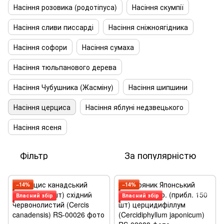
Насіння розовика (родотіпуса)
Насіння скумпії
Насіння сливи писсарді
Насіння сніжноягідника
Насіння софори
Насіння сумаха
Насіння тюльпанового дерева
Насіння Чубушника (Жасміну)
Насіння шипшини
Насіння церциса
Насіння яблуні недзвецького
Насіння ясеня
Фільтр
За популярністю
−14%
−14%
Власний збір
Власний збір