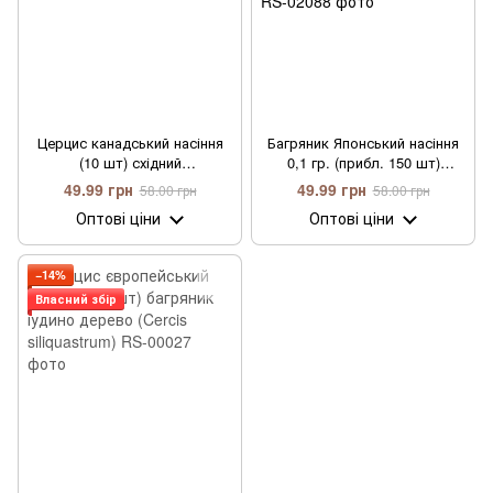
Церцис канадський насіння
Багряник Японський насіння
(10 шт) східний
0,1 гр. (прибл. 150 шт)
червонолистий (Cercis
церцидифіллум
49.99 грн
49.99 грн
58.00 грн
58.00 грн
canadensis)
(Cercidiphyllum japonicum)
Оптові ціни
Оптові ціни
−14%
Власний збір