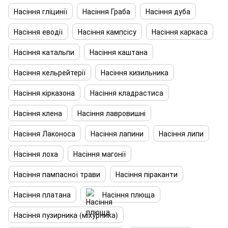
Насіння гліцинії
Насіння Граба
Насіння дуба
Насіння еводії
Насіння кампсісу
Насіння каркаса
Насіння катальпи
Насіння каштана
Насіння кельрейтерії
Насіння кизильника
Насіння кірказона
Насіння кладрастиса
Насіння клена
Насіння лавровишні
Насіння Лаконоса
Насіння лапини
Насіння липи
Насіння лоха
Насіння магонії
Насіння пампасної трави
Насіння піраканти
Насіння платана
Насіння плюща
Насіння пузирника (міхурника)