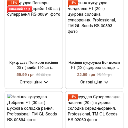
−13%
−8%
Власний збір
Кукурудза Попкорн насіння
Насіння кукурудза Бондюель
20 г (прибл 140 шт)
F1 (20 г) цукрова солодка
суперрання
суперрання, Professional, TM
59.99 грн
22.99 грн
69.00 грн
25.00 грн
GL Seeds
Оптові ціни
Оптові ціни
−8%