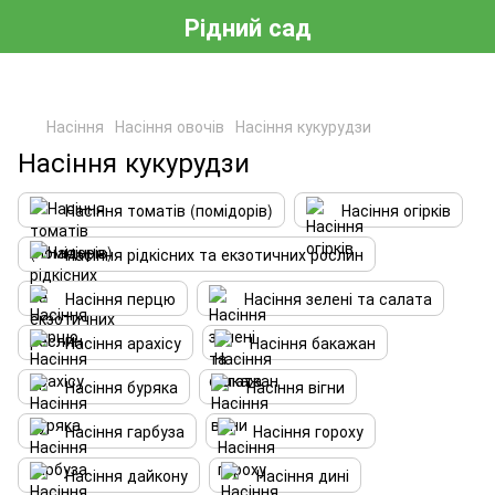
Рідний сад
Насіння
Насіння овочів
Насіння кукурудзи
Насіння кукурудзи
Насіння томатів (помідорів)
Насіння огірків
Насіння рідкісних та екзотичних рослин
Насіння перцю
Насіння зелені та салата
Насіння арахісу
Насіння бакажан
Насіння буряка
Насіння вігни
Насіння гарбуза
Насіння гороху
Насіння дайкону
Насіння дині