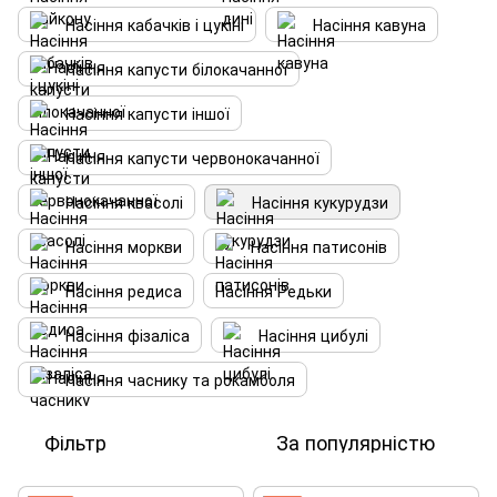
Насіння кабачків і цукіні
Насіння кавуна
Насіння капусти білокачанної
Насіння капусти іншої
Насіння капусти червонокачанної
Насіння квасолі
Насіння кукурудзи
Насіння моркви
Насіння патисонів
Насіння редиса
Насіння Редьки
Насіння фізаліса
Насіння цибулі
Насіння часнику та рокамболя
Фільтр
За популярністю