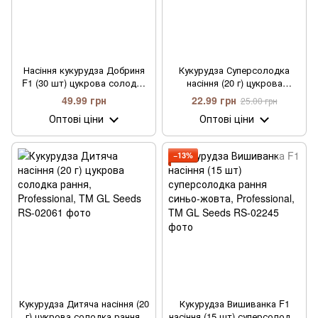
Насіння кукурудза Добриня
Кукурудза Суперсолодка
F1 (30 шт) цукрова солодка
насіння (20 г) цукрова
рання, Professional, TM GL
солодка середньорання,
49.99 грн
22.99 грн
25.00 грн
Seeds
Professional, TM GL Seeds
Оптові ціни
Оптові ціни
−13%
Кукурудза Дитяча насіння (20
Кукурудза Вишиванка F1
г) цукрова солодка рання,
насіння (15 шт) суперсолодка