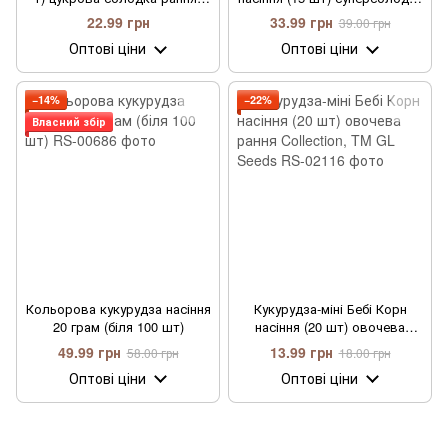
Professional, TM GL Seeds
рання синьо-жовта,
22.99 грн
33.99 грн
39.00 грн
Professional, TM GL Seeds
Оптові ціни
Оптові ціни
−14%
−22%
Власний збір
Кольорова кукурудза насіння
Кукурудза-міні Бебі Корн
20 грам (біля 100 шт)
насіння (20 шт) овочева
рання Collection, TM GL Seeds
49.99 грн
13.99 грн
58.00 грн
18.00 грн
Оптові ціни
Оптові ціни