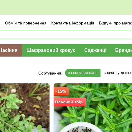
а
Обмін та повернення
Контактна інформація
Відгуки про мага
Насіння
Шафрановий крокус
Саджанці
Бренд
за популярністю
спочатку деше
Сортування:
−15%
Власний збір