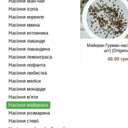
Насіння іван-чая
Насіння ісопа
Насіння кервеля
Насіння кмина
Насіння котовника
Насіння лаванди
Майоран Гурман насі
Насіння лавандина
шт) (Orіgan
Насіння лемонграса
49.99 гр
Насіння лофанта
Насіння любистка
Насіння меліси
Насіння монарди
Насіння м'яти
Насіння майорана
Насіння розмарина
Насіння стевії