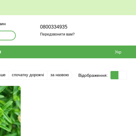
зин
0800334935
Передзвонити вам?
и
Укр
вше
спочатку дорожчі
за назвою
Відображення: