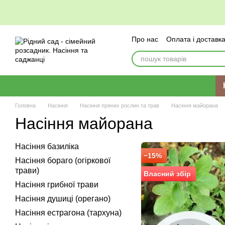
Перейти до основного контенту
Про нас
Оплата і доставк
Головна
Насіння
Насіння пряних рослин та трав
Насіння майорана
Насіння майорана
Насіння базиліка
−15%
Насіння бораго (огіркової
трави)
Власний збір
Насіння грибної трави
Насіння душиці (орегано)
Насіння естрагона (тархуна)