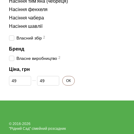
Насіння тим'яна (чебреця)
Насіння фенхеля
Насіння чабера
Насіння шавлії
2
Власний збір
Бренд
2
Власне виробництво
Ціна, грн
Від Ціна, грн
До Ціна, грн
ОК
© 2016-2026
"Рідний Сад" сімейний розсадник