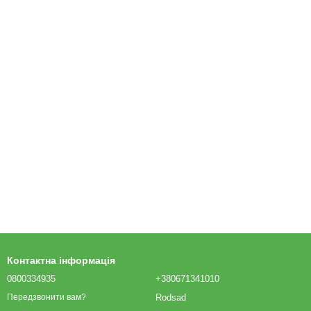
Контактна інформація
0800334935
+380671341010
Rodsad
Передзвонити вам?