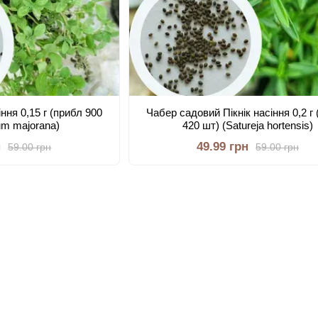
ння 0,15 г (прибл 900
Чабер садовий Пікнік насіння 0,2 г
um majorana)
420 шт) (Satureja hortensіs)
н
49.99 грн
59.00 грн
59.00 грн