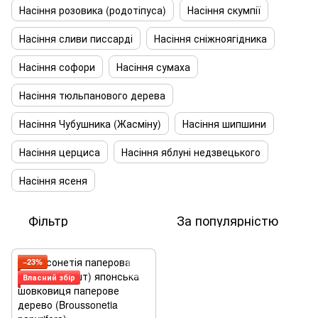
Насіння розовика (родотіпуса)
Насіння скумпії
Насіння сливи писсарді
Насіння сніжноягідника
Насіння софори
Насіння сумаха
Насіння тюльпанового дерева
Насіння Чубушника (Жасміну)
Насіння шипшини
Насіння церциса
Насіння яблуні недзвецького
Насіння ясеня
Фільтр
За популярністю
−23%
Власний збір