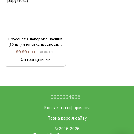
Брусонетія паперова насіння
(10 шт) японська шовковиця
паперове дерево
99.99 грн
130.00 грн
(Broussonetia papyrifera)
Оптові ціни
0800334935
Контактна інформація
Повна версія сайту
© 2016-2026