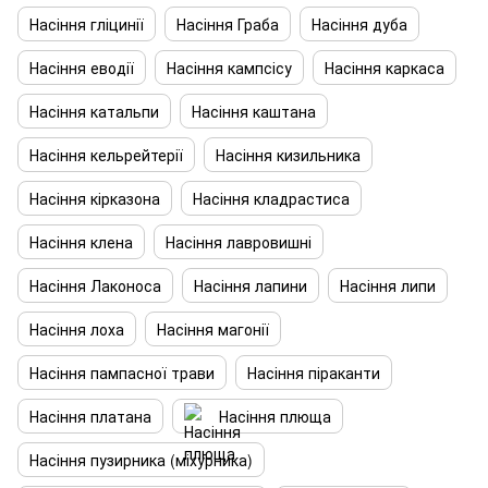
Насіння гліцинії
Насіння Граба
Насіння дуба
Насіння еводії
Насіння кампсісу
Насіння каркаса
Насіння катальпи
Насіння каштана
Насіння кельрейтерії
Насіння кизильника
Насіння кірказона
Насіння кладрастиса
Насіння клена
Насіння лавровишні
Насіння Лаконоса
Насіння лапини
Насіння липи
Насіння лоха
Насіння магонії
Насіння пампасної трави
Насіння піраканти
Насіння платана
Насіння плюща
Насіння пузирника (міхурника)