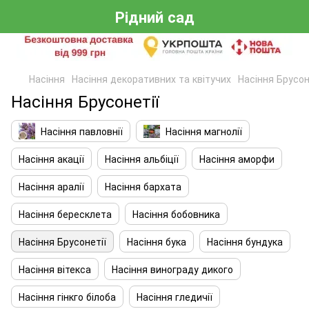
Рідний сад
Насіння
Насіння декоративних та квітучих
Насіння Брусон
Насіння Брусонетії
Насіння павловнії
Насіння магнолії
Насіння акації
Насіння альбіції
Насіння аморфи
Насіння аралії
Насіння бархата
Насіння бересклета
Насіння бобовника
Насіння Брусонетії
Насіння бука
Насіння бундука
Насіння вітекса
Насіння винограду дикого
Насіння гінкго білоба
Насіння гледичії