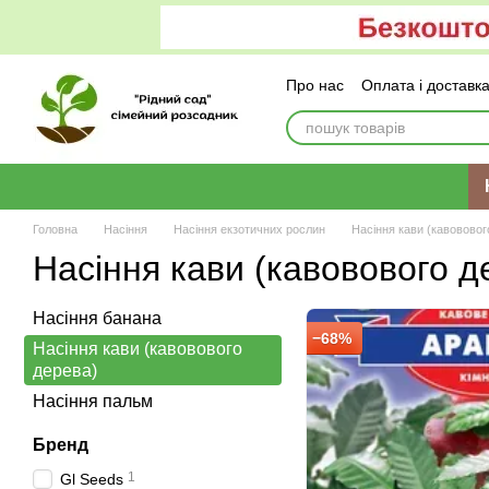
Перейти до основного контенту
Про нас
Оплата і доставк
Головна
Насіння
Насіння екзотичних рослин
Насіння кави (кавововог
Насіння кави (кавовового д
Насіння банана
−68%
Насіння кави (кавовового
дерева)
Насіння пальм
Бренд
1
Gl Seeds