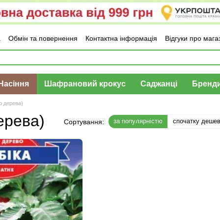
а
Обмін та повернення
Контактна інформація
Відгуки про мага
Насіння
Шафрановий крокус
Саджанці
Бренд
о дерева)
ерева)
за популярністю
спочатку деше
Сортування: