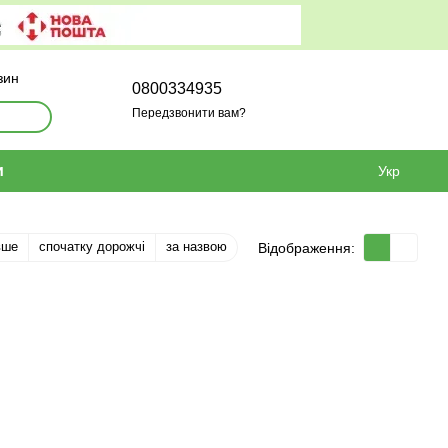
зин
0800334935
Передзвонити вам?
и
Укр
вше
спочатку дорожчі
за назвою
Відображення: