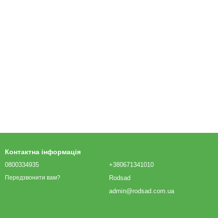
Контактна інформація
0800334935
+380671341010
Rodsad
Передзвонити вам?
admin@rodsad.com.ua