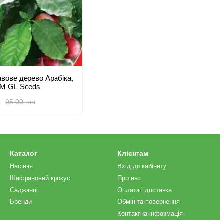
кавове дерево Арабіка,
 TM GL Seeds
н
95.00 грн
Каталог
Клієнтам
Насіння
Вхід до кабінету
Шафрановий крокус
Про нас
Саджанці
Оплата і доставка
Бренди
Обмін та повернення
Контактна інформація