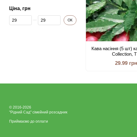
Ціна, грн
Від Ціна, грн
До Ціна, грн
ОК
Кава насіння (5 шт) 
Collection,
29.99 гр
© 2016-2026
"Рідний Сад" сімейний розсадник
Приймаємо до оплати