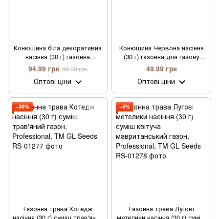
Конюшина бiла декоративна
Конюшина Червона насіння
насіння (30 г) газонна
(30 г) газонна для газону
низькоросла для газону
медонос сидерат,
94.99 грн
49.99 грн
99.00 грн
медонос сидерат,
Professional, TM GL Seeds
Оптові ціни
Оптові ціни
Professional, TM GL Seeds
−30%
−5%
Газонна трава Котедж
Газонна трава Лугові
насіння (30 г) суміш трав'яний
метелики насіння (30 г) суміш