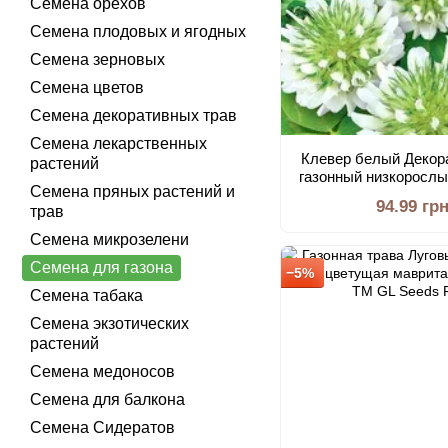
Семена орехов
Семена плодовых и ягодных
Семена зерновых
Семена цветов
Семена декоративных трав
Семена лекарственных
Клевер белый Декора
растений
газонный низкорослы
Семена пряных растений и
сидерат, Profess
94.99 гр
трав
Семена микрозелени
Семена для газона
−5%
Семена табака
Семена экзотических
растений
Семена медоносов
Семена для балкона
Семена Сидератов