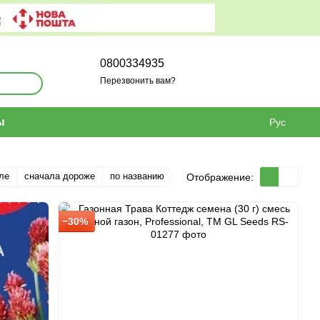
0800334935
Перезвонить вам?
ы
Рус
ле
сначала дороже
по названию
Отображение:
−30%