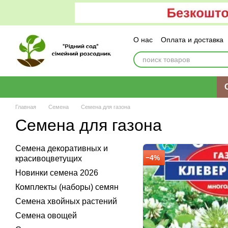
Перейти к основному контенту
О нас
Оплата и доставка
Главная
Семена
Семена для газона
Семена для газона
Семена декоративных и
−4%
красивоцветущих
Новинки семена 2026
Комплекты (наборы) семян
Семена хвойных растений
Семена овощей