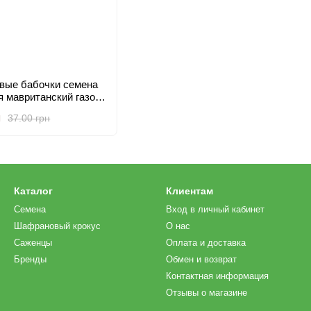
овые бабочки семена
я мавританский газон,
, TM GL Seeds
н
37.00 грн
Каталог
Клиентам
Семена
Вход в личный кабинет
Шафрановый крокус
О нас
Саженцы
Оплата и доставка
Бренды
Обмен и возврат
Контактная информация
Отзывы о магазине