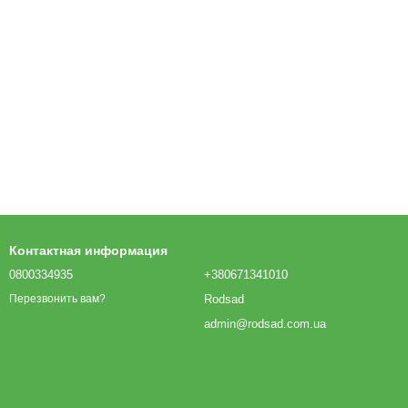
Контактная информация
0800334935
+380671341010
Rodsad
Перезвонить вам?
admin@rodsad.com.ua