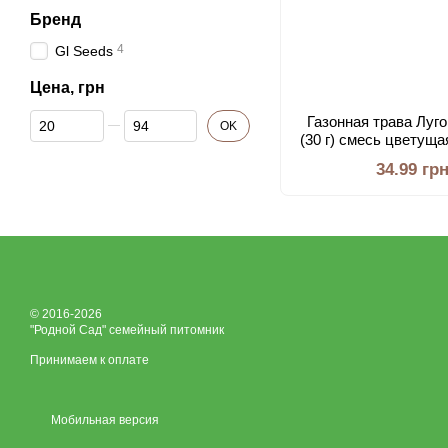
Бренд
4
Gl Seeds
Цена, грн
От Цена, грн
До Цена, грн
Газонная трава Луг
OK
(30 г) смесь цветуща
Professional
34.99 гр
© 2016-2026
"Родной Сад" семейный питомник
Принимаем к оплате
Мобильная версия