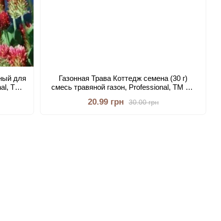
нный для
Газонная Трава Коттедж семена (30 г)
nal, TM
смесь травяной газон, Professional, TM GL
Seeds
20.99 грн
30.00 грн