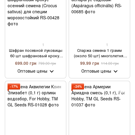
1
1
Шафран посевной луковицы
Спаржа семена 1 грамм
60 шт шафрановый крокус
(около 50 шт) многолетняя
осенний семена (Crocus
аспарагус садовый
699.00 грн
99.99 грн
799.00 грн
114.00 грн
sativus) для специи
(Aspáragus officinális)
Оптовые цены
Оптовые цены
морозостойкий
−17%
−24%