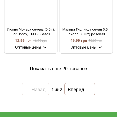
Люпин Монарх семена (0,5 г),
Мальва Гирлянда семян 0,5 г
For Hobby, TM GL Seeds
(около 30 шт) розовая
махровая многолетняя шток-
12.99 грн
49.99 грн
16.00 грн
59.00 грн
роза (Alcea rosea)
Оптовые цены
Оптовые цены
Показать еще 20 товаров
Назад
Вперед
1
из 3