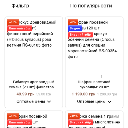
Фильтр
По популярности
−15%
−8%
Власний збір
Видео
Власний збір
1
Гибискус древовидный
Шафран посевной
семена (20 шт) фиолетовый
луковицы120 шт
сирийский (Hibiscus syriacus)
шафрановый крокус осенний
49.99 грн
1 199.00 грн
59.00 грн
1 299.00 грн
роза кетмия
семена (Crocus sativus) для
Оптовые цены
Оптовые цены
специи морозостойкий
−13%
−12%
Власний збір
Власний збір