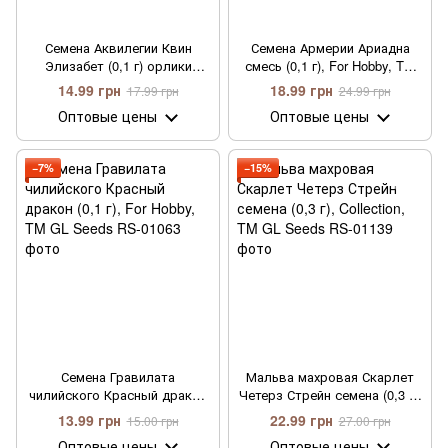
Семена Аквилегии Квин
Семена Армерии Ариадна
Элизабет (0,1 г) орлики
смесь (0,1 г), For Hobby, TM
водозбор, For Hobby, TM GL
GL Seeds
14.99 грн
18.99 грн
17.99 грн
24.99 грн
Seeds
Оптовые цены
Оптовые цены
−7%
−15%
Семена Гравилата
Мальва махровая Скарлет
чилийского Красный дракон
Четерз Стрейн семена (0,3 г),
(0,1 г), For Hobby, TM GL
Collection, TM GL Seeds
13.99 грн
22.99 грн
15.00 грн
27.00 грн
Seeds
Оптовые цены
Оптовые цены