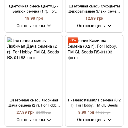
Цветочная смесь Цветущий
Цветочная смесь Сухоцветы
Балкон семена (1 г), For
Декоративные Злаки семена
Hobby, TM GL Seeds
(0,5 г), For Hobby, TM GL
19.99 грн
12.99 грн
Seeds
Оптовые цены
Оптовые цены
−9%
Цветочная смесь Любимая
Нивяник Камилла семена (0,2
Дача семена (2 г), For Hobby,
г), For Hobby, TM GL Seeds
TM GL Seeds
27.99 грн
9.99 грн
28.00 грн
11.00 грн
Оптовые цены
Оптовые цены