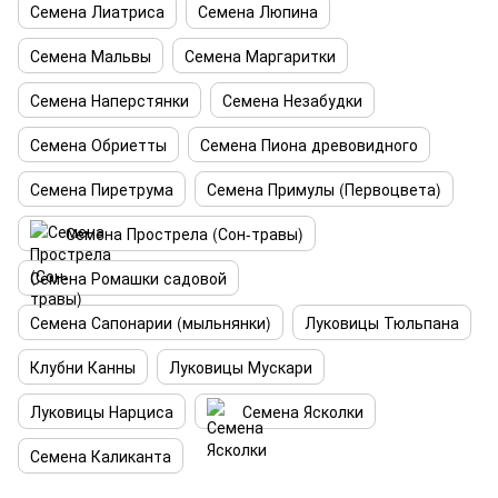
Семена Лиатриса
Семена Люпина
Семена Мальвы
Семена Маргаритки
Семена Наперстянки
Семена Незабудки
Семена Обриетты
Семена Пиона древовидного
Семена Пиретрума
Семена Примулы (Первоцвета)
Семена Прострела (Сон-травы)
Семена Ромашки садовой
Семена Сапонарии (мыльнянки)
Луковицы Тюльпана
Клубни Канны
Луковицы Мускари
Луковицы Нарциса
Семена Ясколки
Семена Каликанта