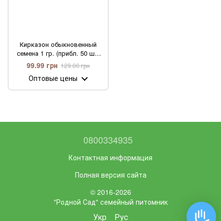
Кирказон обыкновенный
семена 1 гр. (прибл. 50 шт)
аристолохия
99.99 грн
129.00 грн
ломоносовидная (Aristolochia
Оптовые цены
clematitis)
0800334935
Контактная информация
Полная версия сайта
© 2016-2026
"Родной Сад" семейный питомник
Укр
Рус