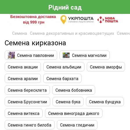
Рідний сад
Семена
Семена декоративных и красивоцветущих
Семен
Семена кирказона
Семена павловнии
Семена магнолии
Семена акации
Семена альбиции
Семена аморфы
Семена аралии
Семена бархата
Семена бересклета
Семена бобовника
Семена Брусонетии
Семена бука
Семена бундука
Семена витекса
Семена винограда дикого
Семена гинкго билоба
Семена гледичии