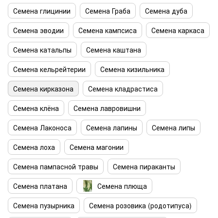
Семена глицинии
Семена Граба
Семена дуба
Семена эводии
Семена кампсиса
Семена каркаса
Семена катальпы
Семена каштана
Семена кельрейтерии
Семена кизильника
Семена кирказона
Семена кладрастиса
Семена клёна
Семена лавровишни
Семена Лаконоса
Семена лапины
Семена липы
Семена лоха
Семена магонии
Семена пампасной травы
Семена пираканты
Семена платана
Семена плюща
Семена пузырника
Семена розовика (родотипуса)