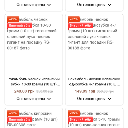
чеснок гигант на посадку
Оптовые цены
Оптовые цены
−29%
−57%
Власний збір
Власний збір
Рокамболь чеснок испанский
Рокамболь чеснок испанский
зубки 10-30 грамм (10 шт)
однозубка 4-7 грамм (10 шт)
гигантский слоновий луко-
гигантский слоновий луко-
249.00 грн
149.99 грн
350.00 грн
350.00 грн
чеснок гигант на посадку
чеснок гигант для посадки
Оптовые цены
Оптовые цены
−33%
−25%
Власний збір
Власний збір