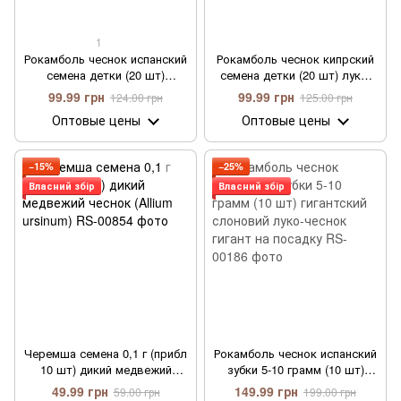
1
Рокамболь чеснок испанский
Рокамболь чеснок кипрский
семена детки (20 шт)
семена детки (20 шт) луко-
гигантский слоновий луко-
чеснок гигант гигантский
99.99 грн
99.99 грн
124.00 грн
125.00 грн
чеснок гигант на посадку
слоновий на посадку
Оптовые цены
Оптовые цены
−15%
−25%
Власний збір
Власний збір
Черемша семена 0,1 г (прибл
Рокамболь чеснок испанский
10 шт) дикий медвежий
зубки 5-10 грамм (10 шт)
чеснок (Allium ursinum)
гигантский слоновий луко-
49.99 грн
149.99 грн
59.00 грн
199.00 грн