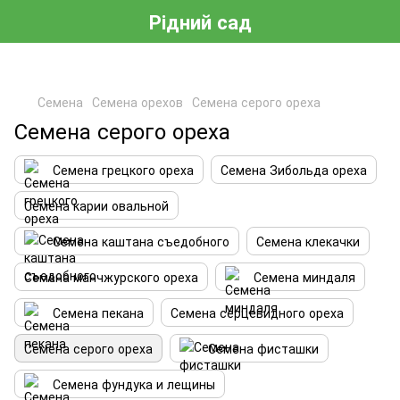
Рідний сад
Семена
Семена орехов
Семена серого ореха
Семена серого ореха
Семена грецкого ореха
Семена Зибольда ореха
Семена карии овальной
Семена каштана съедобного
Семена клекачки
Семена манчжурского ореха
Семена миндаля
Семена пекана
Семена серцевидного ореха
Семена серого ореха
Семена фисташки
Семена фундука и лещины