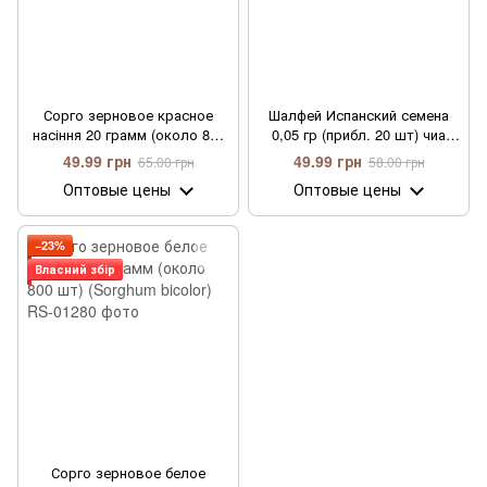
Сорго зерновое красное
Шалфей Испанский семена
насіння 20 грамм (около 800
0,05 гр (прибл. 20 шт) чиа
шт) (Sorghum bicolor)
белая (Salvia hispanica)
49.99 грн
49.99 грн
65.00 грн
58.00 грн
Оптовые цены
Оптовые цены
−23%
Власний збір
Сорго зерновое белое