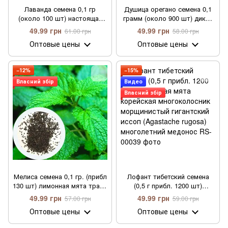
Лаванда семена 0,1 гр
Душица орегано семена 0,1
(около 100 шт) настоящая
грамм (около 900 шт) дикий
узколистная английская
майоран материнка
49.99 грн
49.99 грн
61.00 грн
58.00 грн
садовая колосковая
обыкновенная (Oríganum
Оптовые цены
Оптовые цены
(Lavándula angustifólia)
vulgáre) многолетняя
многолетняя
морозостойкая
−12%
−15%
Власний збір
Видео
Власний збір
Мелиса семена 0,1 гр. (прибл
Лофант тибетский семена
130 шт) лимонная мята трава
(0,5 г прибл. 1200 шт)
мяточник (Melissa officinalis)
индийская мята корейская
49.99 грн
49.99 грн
57.00 грн
59.00 грн
многоколосник
Оптовые цены
Оптовые цены
морщинистый гигантский
иссоп (Agastache rugosa)