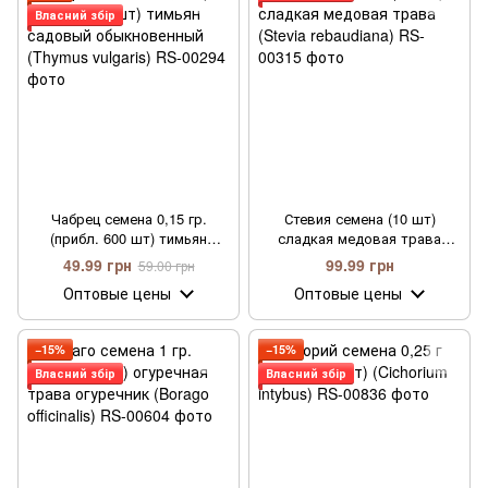
Власний збір
Чабрец семена 0,15 гр.
Стевия семена (10 шт)
(прибл. 600 шт) тимьян
сладкая медовая трава
садовый обыкновенный
(Stevia rebaudiana)
49.99 грн
99.99 грн
59.00 грн
(Thymus vulgaris)
Оптовые цены
Оптовые цены
−15%
−15%
Власний збір
Власний збір