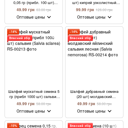
0,05 гр (прибл. 100 шт)
шт) кипрей узколистный
бергамот (Monarda didyma)
копорский (Chamaenérion
49.99 грн
99.99 грн
63.00 грн
126.00 грн
многолетняя мята бергамот
angustifolium)
Оптовые цены
Оптовые цены
червона рута морозостойкая
−14%
−14%
Власний збір
Власний збір
Шалфей мускатный семена 5
Шалфей дубравный семена
гр (прибл 1000 шт) сальвия
(20 шт) молдавский
(Salvia sclarea)
яйлинский сальвия лесная
49.99 грн
49.99 грн
58.00 грн
58.00 грн
(Salvia nemorosa)
Оптовые цены
Оптовые цены
−15%
Власний збір