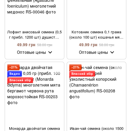
Лофант анисовый семена (0,5
Котовник семена 0,1 грама
г прибл. 1200 шт) душистый
(около 100 шт) кошачья мята
гигантский лавандовый
(Népeta catária)
49.99 грн
49.99 грн
58.00 грн
58.00 грн
иссоп многоколосник
Оптовые цены
Оптовые цены
фенхельный (Agastache
foeniculum) многолетний
медонос
−21%
−21%
Видео
Власний збір
Власний збір
Монарда двойчатая семена
Иван-чай семена (около 1500