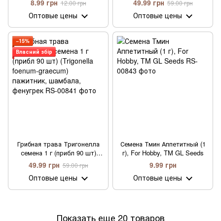
8.99 грн
49.99 грн
12.00 грн
59.00 грн
Оптовые цены
Оптовые цены
−15%
Власний збір
Грибная трава Тригонелла
Семена Тмин Аппетитный (1
семена 1 г (прибл 90 шт)
г), For Hobby, TM GL Seeds
(Trigonella foenum-graecum)
49.99 грн
9.99 грн
59.00 грн
пажитник, шамбала,
Оптовые цены
Оптовые цены
фенугрек
Показать еще 20 товаров