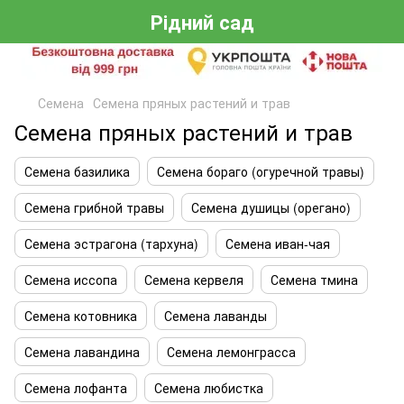
Рідний сад
Семена
Семена пряных растений и трав
Семена пряных растений и трав
Семена базилика
Семена бораго (огуречной травы)
Семена грибной травы
Семена душицы (орегано)
Семена эстрагона (тархуна)
Семена иван-чая
Семена иссопа
Семена кервеля
Семена тмина
Семена котовника
Семена лаванды
Семена лавандина
Семена лемонграсса
Семена лофанта
Семена любистка