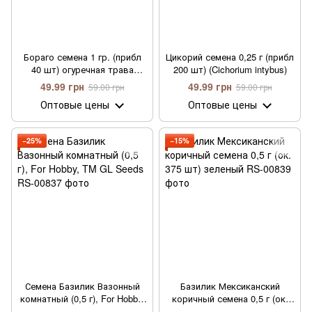
Бораго семена 1 гр. (прибл
Цикорий семена 0,25 г (прибл
40 шт) огуречная трава
200 шт) (Cichorium intybus)
огуречник (Borago officinalis)
49.99 грн
49.99 грн
59.00 грн
59.00 грн
Оптовые цены
Оптовые цены
−25%
−15%
Семена Базилик Вазонный
Базилик Мексиканский
комнатный (0,5 г), For Hobby,
коричный семена 0,5 г (ок.
TM GL Seeds
375 шт) зеленый