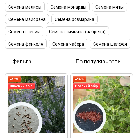
Семена мелисы
Семена монарды
Семена мяты
Семена майорана
Семена розмарина
Семена стевии
Семена тимьяна (чабреца)
Семена фенхеля
Семена чабера
Семена шалфея
Фильтр
По популярности
−18%
−14%
Власний збір
Власний збір