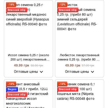
многолетний медонос
−14%
−12%
Власний збір
Власний збір
Иссоп семена 0,25 г (около
Любисток лекарственный
200 шт) лекарственный
семена 0,25 гр. (прибл 80 шт)
медонос синий зверобой
зимний сельдерей (Levisticum
49.99 грн
49.99 грн
58.00 грн
57.00 грн
(Hyssopus officinalis)
officinale)
Оптовые цены
Оптовые цены
−14%
−14%
Видео
Власний збір
Власний збір