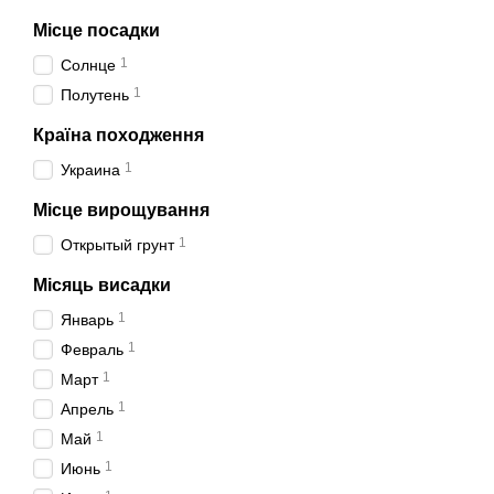
Місце посадки
1
Солнце
1
Полутень
Країна походження
1
Украина
Місце вирощування
1
Открытый грунт
Місяць висадки
1
Январь
1
Февраль
1
Март
1
Апрель
1
Май
1
Июнь