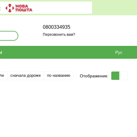
0800334935
Перезвонить вам?
ы
Рус
ле
сначала дороже
по названию
Отображение: