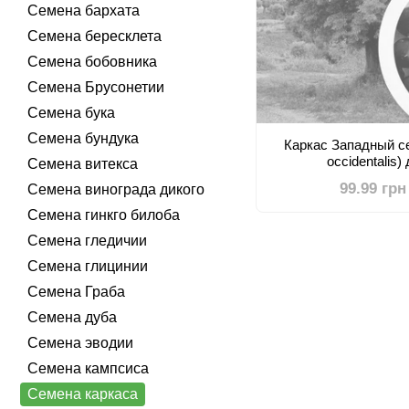
Семена бархата
Семена бересклета
Семена бобовника
Семена Брусонетии
Семена бука
Семена бундука
Каркас Западный се
occidentalis
Семена витекса
99.99 грн
Семена винограда дикого
Семена гинкго билоба
Семена гледичии
Семена глицинии
Семена Граба
Семена дуба
Семена эводии
Семена кампсиса
Семена каркаса