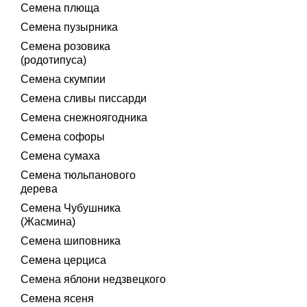
Семена плюща
Семена пузырника
Семена розовика
(родотипуса)
Семена скумпии
Семена сливы писсарди
Семена снежноягодника
Семена софоры
Семена сумаха
Семена тюльпанового
дерева
Семена Чубушника
(Жасмина)
Семена шиповника
Семена церциса
Семена яблони недзвецкого
Семена ясеня