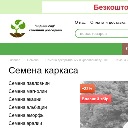
Перейти к основному контенту
О нас
Оплата и доставка
Главная
Семена
Семена декоративных и красивоцветущих
Семена 
Семена каркаса
Семена павловнии
−22%
Семена магнолии
Власний збір
Семена акации
Семена альбиции
Семена аморфы
Семена аралии