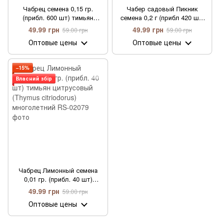
Чабрец семена 0,15 гр.
Чабер садовый Пикник
(прибл. 600 шт) тимьян
семена 0,2 г (прибл 420 шт)
садовый обыкновенный
(Satureja hortensis)
49.99 грн
49.99 грн
59.00 грн
59.00 грн
(Thymus vulgaris)
Оптовые цены
Оптовые цены
−15%
Власний збір
Чабрец Лимонный семена
0,01 гр. (прибл. 40 шт)
тимьян цитрусовый (Thymus
49.99 грн
59.00 грн
citriodorus) многолетний
Оптовые цены