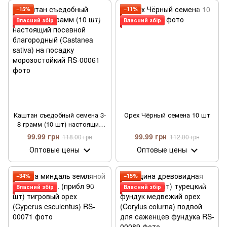
−15%
−11%
Власний збір
Власний збір
Каштан съедобный семена 3-
Орех Чёрный семена 10 шт
8 грамм (10 шт) настоящий
посевной благородный
99.99 грн
99.99 грн
118.00 грн
112.00 грн
(Castanea sativa) на посадку
Оптовые цены
Оптовые цены
морозостойкий
−34%
−15%
Власний збір
Власний збір