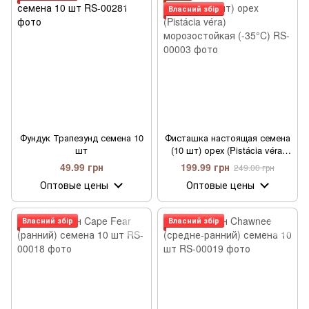
Власний збір
Фундук Трапезунд семена 10
Фисташка настоящая семена
шт
(10 шт) орех (Pistácia véra)
морозостойкая (-35°C)
49.99 грн
199.99 грн
249.00 грн
Оптовые цены
Оптовые цены
Власний збір
Власний збір