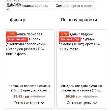
Семена чекалкина ореха
Семена черного ореха
Фильтр
По популярности
−13%
−17%
Власний збір
Власний збір
Клекачка перистая семена
Миндаль сладкий бумажно-
(10 шт) орех джонжоли
скарлупный семена (10 шт)
европейский (Staphýlea
орех
99.99 грн
99.99 грн
115.00 грн
120.00 грн
pinnáta)
Оптовые цены
Оптовые цены