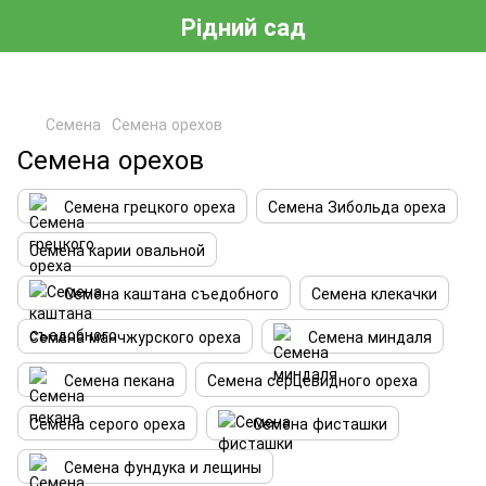
Рідний сад
Семена
Семена орехов
Семена орехов
Семена грецкого ореха
Семена Зибольда ореха
Семена карии овальной
Семена каштана съедобного
Семена клекачки
Семена манчжурского ореха
Семена миндаля
Семена пекана
Семена серцевидного ореха
Семена серого ореха
Семена фисташки
Семена фундука и лещины