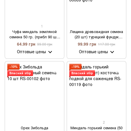
1
Чуфа миндаль земляной
Лещина древовидная семена
семена 50 гр. (прибл 90 шт)
(20 шт) турецкий фундук
тигровый орех (Cyperus
медвежий орех (Corylus
64.99 грн
99.99 грн
99.00 грн
117.00 грн
esculentus)
colurna) подвой для
Оптовые цены
Оптовые цены
саженцев фундука
−10%
−19%
Власний збір
Власний збір
2
Орех Зибольда
Миндаль горький семена (50