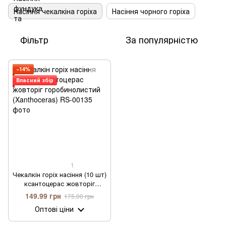
Насіння чекалкіна горіха
Насіння чорного горіха
Фільтр
За популярністю
−14%
Власний збір
1
Чекалкін горіх насіння (10 шт)
ксантоцерас жовторіг
горобинолистий (Xanthoceras)
149.99 грн
175.00 грн
Оптові ціни