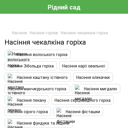
Рідний сад
Насіння
Насіння горіхів
Насіння чекалкіна горіха
Насіння чекалкіна горіха
Насіння волоського горіха
Насіння Зібольда горіха
Насіння карії овальної
Насіння каштану їстівного
Насіння клекачки
Насіння манчжурського горіха
Насіння мигдалю
Насіння пекану
Насіння серцевидного горіха
Насіння сірого горіха
Насіння фісташки
Насіння фундука та ліщини