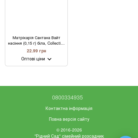
Матрікарія Сантана Вайт
насіння (0,15 г) біла, Collection
TM GL Seeds
22.99 грн
Оптові ціни
0800334935
Контактна інформація
Повна версія сайту
© 2016-2026
"Рідний Сад" сімейний розсадник