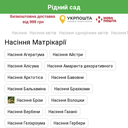
Рідний сад
Насіння
Насіння квітів
Насіння однорічних квітів
Насіння 
Насіння Матрікарії
Насіння Агератума
Насіння Айстри
Насіння Алісума
Насіння Амаранта декоративного
Насіння Арктотіса
Насіння Бавовни
Насіння Бальзаміна
Насіння Брахікоми
Насіння Брізи
Насіння Волошки
Насіння Вербени
Насіння Газанії
Насіння Геліхрізума
Насіння Гербери