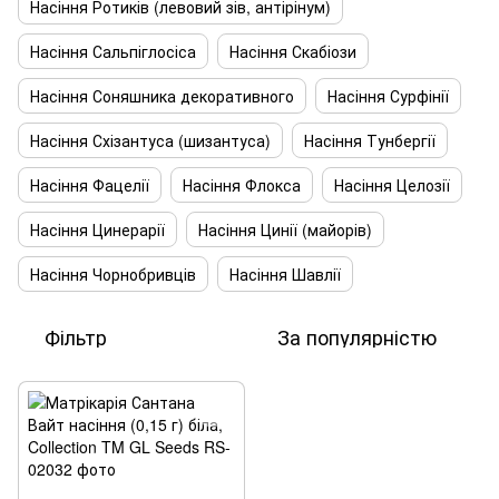
Насіння Ротиків (левовий зів, антірінум)
Насіння Сальпіглосіса
Насіння Скабіози
Насіння Соняшника декоративного
Насіння Сурфінії
Насіння Схізантуса (шизантуса)
Насіння Тунбергії
Насіння Фацелії
Насіння Флокса
Насіння Целозії
Насіння Цинерарії
Насіння Цинії (майорів)
Насіння Чорнобривців
Насіння Шавлії
Фільтр
За популярністю