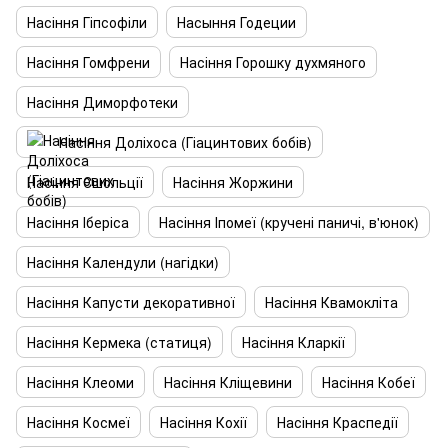
Насіння Гіпсофіли
Насыння Годеции
Насіння Гомфрени
Насіння Горошку духмяного
Насіння Диморфотеки
Насіння Доліхоса (Гіацинтових бобів)
Насіння Єшольції
Насіння Жоржини
Насіння Іберіса
Насіння Іпомеї (кручені паничі, в'юнок)
Насіння Календули (нагідки)
Насіння Капусти декоративної
Насіння Квамокліта
Насіння Кермека (статиця)
Насіння Кларкії
Насіння Клеоми
Насіння Кліщевини
Насіння Кобеї
Насіння Космеї
Насіння Кохії
Насіння Краспедії