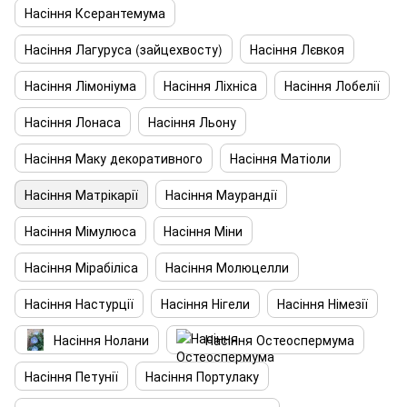
Насіння Ксерантемума
Насіння Лагуруса (зайцехвосту)
Насіння Лєвкоя
Насіння Лімоніума
Насіння Ліхніса
Насіння Лобелії
Насіння Лонаса
Насіння Льону
Насіння Маку декоративного
Насіння Матіоли
Насіння Матрікарії
Насіння Маурандії
Насіння Мімулюса
Насіння Міни
Насіння Мірабіліса
Насіння Молюцелли
Насіння Настурції
Насіння Нігели
Насіння Німезії
Насіння Нолани
Насіння Остеоспермума
Насіння Петунії
Насіння Портулаку