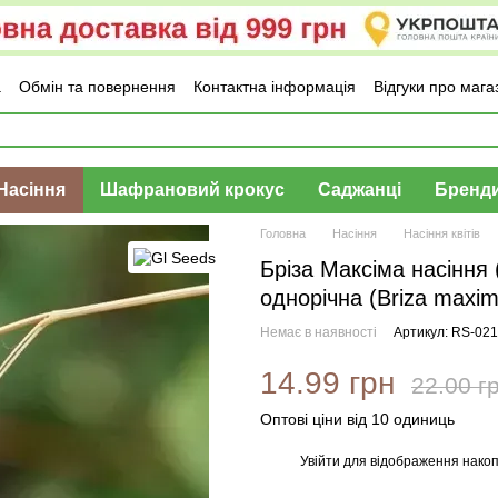
а
Обмін та повернення
Контактна інформація
Відгуки про мага
Насіння
Шафрановий крокус
Саджанці
Бренд
Головна
Насіння
Насіння квітів
Бріза Максіма насіння 
однорічна (Briza maxi
Немає в наявності
Артикул: RS-02
14.99 грн
22.00 г
Оптові ціни від 10 одиниць
Увійти
для відображення накоп
%