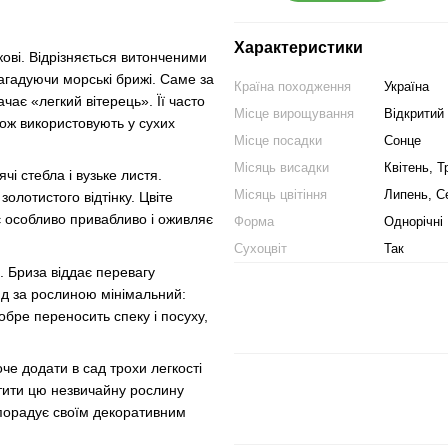
Характеристики
ові. Відрізняється витонченими
агадуючи морські брижі. Саме за
Країна походження
Україна
чає «легкий вітерець». Її часто
Місце вирощування
Відкритий 
кож використовують у сухих
Місце посадки
Сонце
Місяць висадки
Квітень, 
чі стебла і вузьке листя.
Місяць цвітіння
Липень, С
олотистого відтінку. Цвіте
є особливо привабливо і оживляє
Форма
Однорічні
Сухоцвіт
Так
. Бриза віддає перевагу
яд за рослиною мінімальний:
обре переносить спеку і посуху,
е додати в сад трохи легкості
стити цю незвичайну рослину
 порадує своїм декоративним