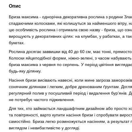
Опис
Бриза максима - однорічна декоративна рослина з родини Злак
спадаючими колосками, які колишуться за найменшого вітру, н
цю особливість рослина і отримала свою назву - бриза, що озна
вирощують у декоративних цілях: на клумбах, у рабатках, а та
букетах.
Рослина досягає заввишки від 40 до 60 см, має тонкі, прямостоя
Колоски яйцеподібної форми, ніжно-зелені, з часом набувають з
бриза максима з червня по серпень. У період цвітіння вигляда
будь-яку ділянку.
Насіння бризи висівають навесні, коли мине загроза заморозків
сонячним ділянкам і легким, добре дренованим ґрунтам. Догл
регулярний полив у посушливий період і видалення бур'янів. Д
не потребує частого підживлення.
Для тих, хто займається ландшафтним дизайном або просто хоч
та повітряності, варто купити насіння бризи і спробувати виро
самостійно. Бриза легко розмножується насінням, а результат
виглядом і невибагливістю у догляді.