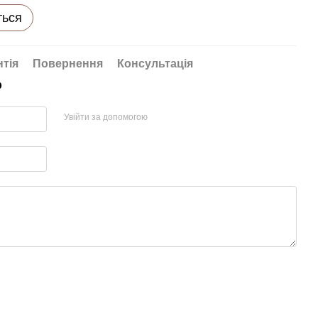
ться
нтія
Повернення
Консультація
р
Увійти за допомогою