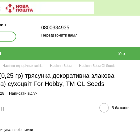
зин
0800334935
Передзвонити вам?
и
Укр
Насіння однорічних квітів
Насіння Брізи
Насіння Брізи Gl Seeds
(0,25 гр) трясунка декоративна злакова
ma) сухоцвіт For Hobby, TM GL Seeds
128
Написати відгук
рн
В бажання
ичувальної знижки