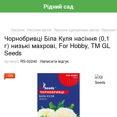
Рідний сад
Насіння
Насіння квітів
Насіння однорічних квітів
Насіння
Чорнобривці Біла Куля насіння (0,1
г) низькі махрові, For Hobby, TM GL
Seeds
Артикул:
RS-02240
Написати відгук
−13%