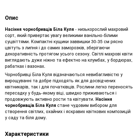
Опис
Насіння чорнобривців Біла Куля
- низькорослий махровий
сорт, який привертає увагу великими ванільно-білими
суцвіттями. Компактні кущики заввишки 30-35 см рясно
цвітуть з липня і до самих заморозків, зберігаючи
декоративність протягом усього сезону. Світлі махрові квіти
виглядають дуже ніжно та ефектно на клумбах, у бордюрах,
рабатках і вазонах.
Чорнобривці Біла Куля відзначаються невибагливістю у
вирощуванні та добре підходять як для досвідчених
квітникарів, так і для початківців. Рослини легко переносять
пересадку у будь-якому віці, швидко приживаються і
продовжують активно рости та квітувати.
Насіння
чорнобривців Біла Куля
стане чудовим вибором для
створення світлих, охайних і яскравих квіткових композицій
у саду та біля дому.
Характеристики