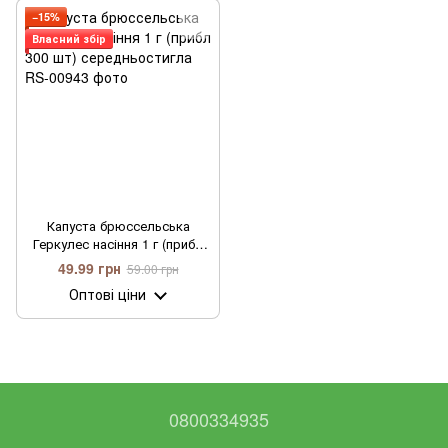
−15%
Власний збір
Капуста брюссельська
Геркулес насіння 1 г (прибл
300 шт) середньостигла
49.99 грн
59.00 грн
Оптові ціни
0800334935