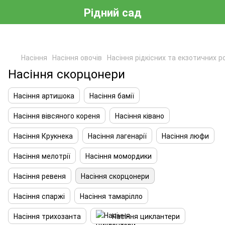
Рідний сад
Насіння
Насіння овочів
Насіння рідкісних та екзотичних р
Насіння скорцонери
Насіння артишока
Насіння бамії
Насіння вівсяного кореня
Насіння ківано
Насіння Крукнека
Насіння лагенарії
Насіння люфи
Насіння мелотрії
Насіння момордики
Насіння ревеня
Насіння скорцонери
Насіння спаржі
Насіння тамарілло
Насіння трихозанта
Насіння циклантери