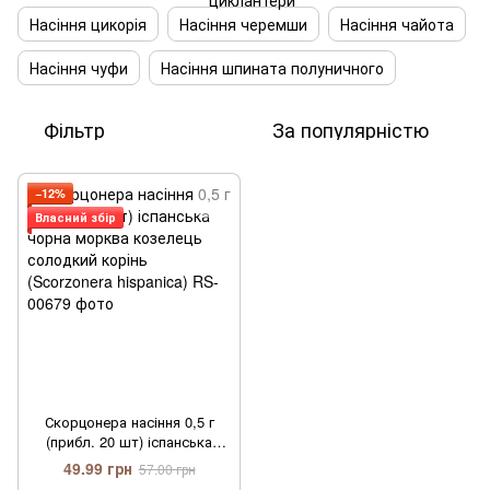
Насіння цикорія
Насіння черемши
Насіння чайота
Насіння чуфи
Насіння шпината полуничного
Фільтр
За популярністю
−12%
Власний збір
Скорцонера насіння 0,5 г
(прибл. 20 шт) іспанська
чорна морква козелець
49.99 грн
57.00 грн
солодкий корінь (Scorzonera