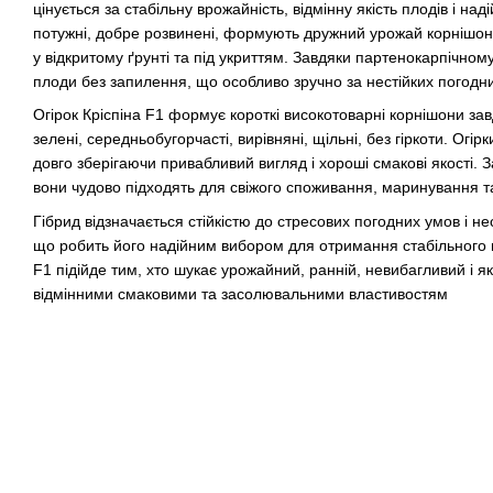
цінується за стабільну врожайність, відмінну якість плодів і на
потужні, добре розвинені, формують дружний урожай корнішоні
у відкритому ґрунті та під укриттям. Завдяки партенокарпічному
плоди без запилення, що особливо зручно за нестійких погодн
Огірок Кріспіна F1 формує короткі високотоварні корнішони за
зелені, середньобугорчасті, вирівняні, щільні, без гіркоти. Огір
довго зберігаючи привабливий вигляд і хороші смакові якості. З
вони чудово підходять для свіжого споживання, маринування т
Гібрид відзначається стійкістю до стресових погодних умов і н
що робить його надійним вибором для отримання стабільного в
F1 підійде тим, хто шукає урожайний, ранній, невибагливий і як
відмінними смаковими та засолювальними властивостям