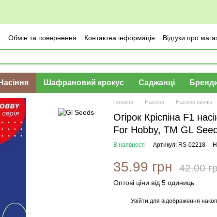
а
Обмін та повернення
Контактна інформація
Відгуки про мага
Насіння
Шафрановий крокус
Саджанці
Бренд
Головна
Насіння
Насіння овочів
Огірок Кріспіна F1 нас
For Hobby, TM GL See
В наявності
Артикул: RS-02218
Н
35.99 грн
42.00 г
Оптові ціни від 5 одиниць
Увійти
для відображення накоп
%