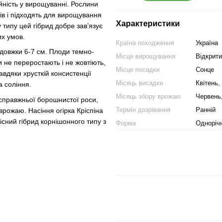
дійність у вирощуванні. Рослини
в і підходять для вирощування
Характеристики
 типу цей гібрид добре зав’язує
их умов.
Країна походження
Україна
вдовжки 6-7 см. Плоди темно-
Місце вирощування
Відкрити
ки не переростають і не жовтіють,
Місце посадки
Сонце
авдяки хрусткій консистенції
Місяць висадки
Квітень,
а соління.
Місяць збору врожаю
Червень
есправжньої борошнистої роси,
Термін дозрівання
Ранній
рожаю. Насіння огірка Кріспіна
існий гібрид корнішонного типу з
Форма
Однорічн