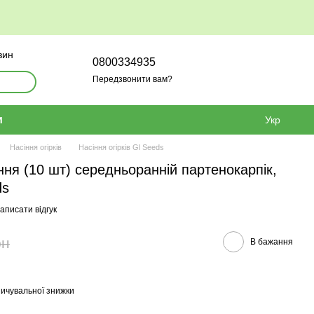
зин
0800334935
Передзвонити вам?
и
Укр
Насіння огірків
Насіння огірків Gl Seeds
іння (10 шт) середньоранній партенокарпiк,
ds
аписати відгук
рн
В бажання
ичувальної знижки