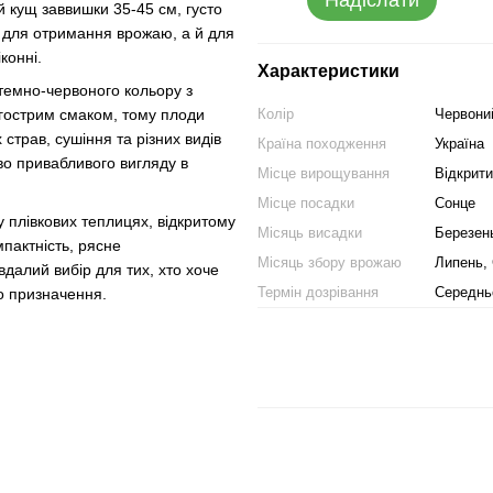
Надіслати
 кущ заввишки 35-45 см, густо
 для отримання врожаю, а й для
конні.
Характеристики
 темно-червоного кольору з
Колір
Червони
 гострим смаком, тому плоди
страв, сушіння та різних видів
Країна походження
Україна
во привабливого вигляду в
Місце вирощування
Відкрити
Місце посадки
Сонце
 плівкових теплицях, відкритому
Місяць висадки
Березень
мпактність, рясне
Місяць збору врожаю
Липень,
вдалий вибір для тих, хто хоче
Термін дозрівання
Середнь
о призначення.