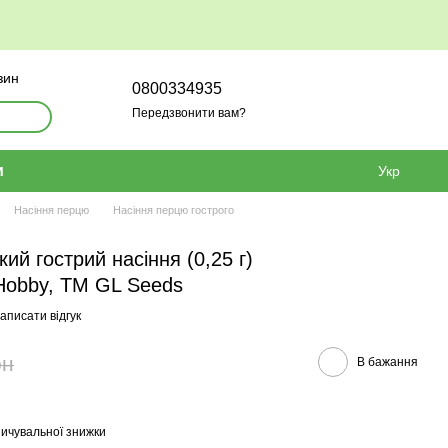
зин
0800334935
Передзвонити вам?
и
Укр
Насіння перцю
Насіння перцю гострого
кий гострий насіння (0,25 г)
Hobby, TM GL Seeds
аписати відгук
рн
В бажання
ичувальної знижки