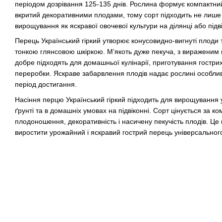
періодом дозрівання 125-135 днів. Рослина формує компактний
вкритий декоративними плодами, тому сорт підходить не лише
вирощування як яскравої овочевої культури на ділянці або підві
Перець Український гіркий утворює конусовидно-вигнуті плоди
тонкою глянсовою шкіркою. М’якоть дуже пекуча, з вираженим
добре підходять для домашньої кулінарії, приготування гострих 
переробки. Яскраве забарвлення плодів надає рослині особли
період достигання.
Насіння перцю Український гіркий підходить для вирощування у
ґрунті та в домашніх умовах на підвіконні. Сорт цінується за ко
плодоношення, декоративність і насичену пекучість плодів. Це 
виростити урожайний і яскравий гострий перець універсальног