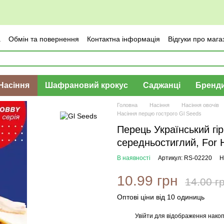
а
Обмін та повернення
Контактна інформація
Відгуки про мага
Насіння
Шафрановий крокус
Саджанці
Бренд
Головна
Насіння
Насіння овочів
Насіння перцю гострого Gl Seeds
Перець Український гір
середньостиглий, For 
В наявності
Артикул: RS-02220
Н
10.99 грн
14.00 г
Оптові ціни від 10 одиниць
Увійти
для відображення накоп
%