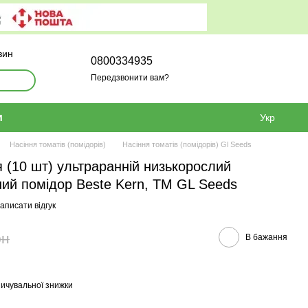
зин
0800334935
Передзвонити вам?
и
Укр
Насіння томатів (помідорів)
Насіння томатів (помідорів) Gl Seeds
я (10 шт) ультраранній низькорослий
ий помідор Beste Kern, TM GL Seeds
аписати відгук
рн
В бажання
ичувальної знижки