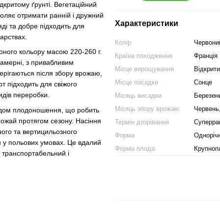
дкритому ґрунті. Вегетаційний
воляє отримати ранній і дружний
Характеристики
яді та добре підходить для
арствах.
Колір
Червони
оного кольору масою 220-260 г.
Країна походження
Франція
камерні, з привабливим
Місце вирощування
Відкрити
ерігаються після збору врожаю,
Місце посадки
Сонце
т підходить для свіжого
идів переробки.
Місяць висадки
Березень
Місяць збору врожаю
Червень
іодом плодоношення, що робить
рожай протягом сезону. Насіння
Термін дозрівання
Суперра
зного та вертицильозного
Форма
Однорічн
ин у польових умовах. Це вдалий
Форма плода
Крупноп
, транспортабельний і