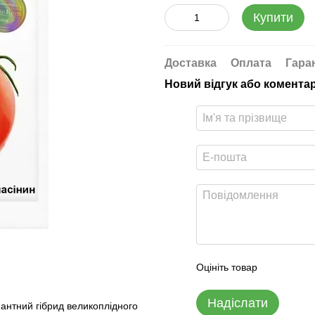
Купити
Доставка
Оплата
Гара
Новий відгук або комента
Оцініть товар
Надіслати
нантний гібрид великоплідного