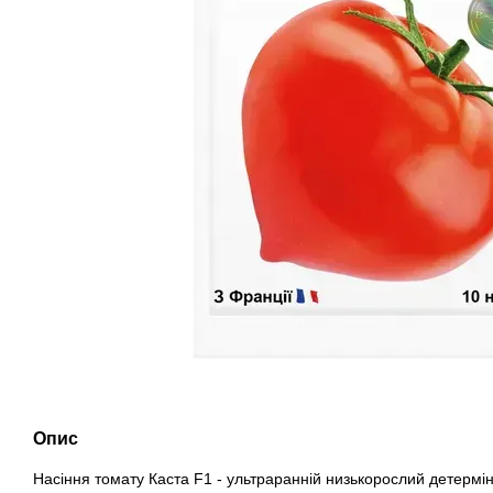
Опис
Насіння томату Каста F1 - ультраранній низькорослий детермі