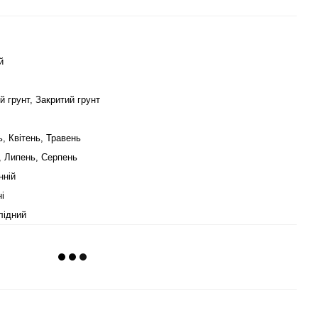
й
й грунт, Закритий грунт
, Квітень, Травень
, Липень, Серпень
нній
і
лідний