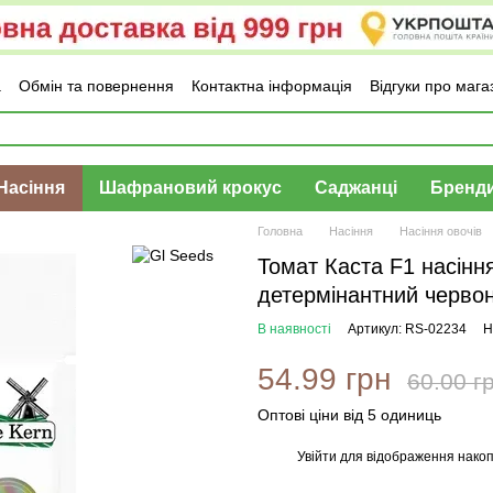
а
Обмін та повернення
Контактна інформація
Відгуки про мага
Насіння
Шафрановий крокус
Саджанці
Бренд
Головна
Насіння
Насіння овочів
Томат Каста F1 насінн
детермінантний червон
В наявності
Артикул: RS-02234
Н
54.99 грн
60.00 г
Оптові ціни від 5 одиниць
Увійти
для відображення накоп
%