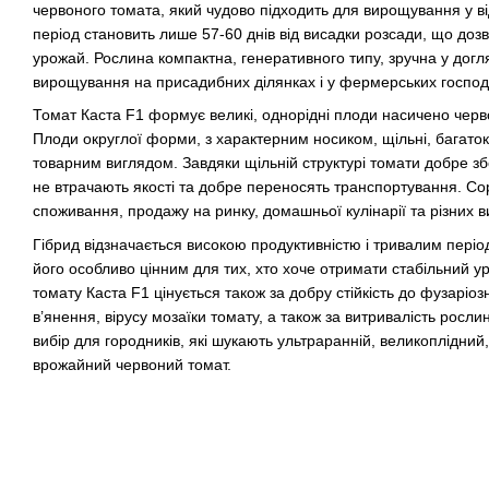
червоного томата, який чудово підходить для вирощування у ві
період становить лише 57-60 днів від висадки розсади, що доз
урожай. Рослина компактна, генеративного типу, зручна у догл
вирощування на присадибних ділянках і у фермерських господ
Томат Каста F1 формує великі, однорідні плоди насичено черв
Плоди округлої форми, з характерним носиком, щільні, багато
товарним виглядом. Завдяки щільній структурі томати добре зб
не втрачають якості та добре переносять транспортування. Сор
споживання, продажу на ринку, домашньої кулінарії та різних в
Гібрид відзначається високою продуктивністю і тривалим пер
його особливо цінним для тих, хто хоче отримати стабільний у
томату Каста F1 цінується також за добру стійкість до фузаріо
в’янення, вірусу мозаїки томату, а також за витривалість росл
вибір для городників, які шукають ультраранній, великоплідний
врожайний червоний томат.