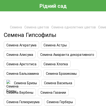
Рідний сад
Семена
Семена цветов
Семена однолетних цветов
Семе
Семена Гипсофилы
Семена Агератума
Семена Астры
Семена Алисума
Семена Амаранта декоративного
Семена Арктотиса
Семена Хлопка
Семена Бальзамина
Семена Брахикомы
Семена Бризы
Семена Василька
Семена Вербены
Семена Газании
Семена Гелихризума
Семена Герберы