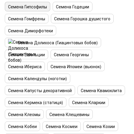
Семена Гипсофилы
Семена Годеции
Семена Гомфрены
Семена Горошка душистого
Семена Диморфотеки
Семена Долихоса (Гиацинтовых бобов)
Семена Ешольции
Семена Георгины
Семена Ибериса
Семена Ипомеи (вьюнок)
Семена Календулы (ноготки)
Семена Капусты декоративной
Семена Квамоклита
Семена Кермека (статиця)
Семена Кларкии
Семена Клеомы
Семена Клещевины
Семена Кобеи
Семена Космеи
Семена Кохии