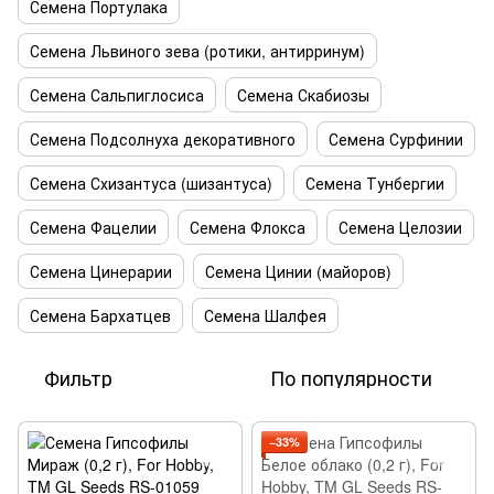
Семена Портулака
Семена Львиного зева (ротики, антирринум)
Семена Сальпиглосиса
Семена Скабиозы
Семена Подсолнуха декоративного
Семена Сурфинии
Семена Схизантуса (шизантуса)
Семена Тунбергии
Семена Фацелии
Семена Флокса
Семена Целозии
Семена Цинерарии
Семена Цинии (майоров)
Семена Бархатцев
Семена Шалфея
Фильтр
По популярности
−33%