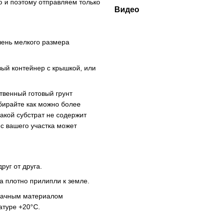
ю и поэтому отправляем только
Видео
чень мелкого размера
вый контейнер с крышкой, или
твенный готовый грунт
бирайте как можно более
акой субстрат не содержит
с вашего участка может
руг от друга.
а плотно прилипли к земле.
зрачным материалом
атуре +20°C.