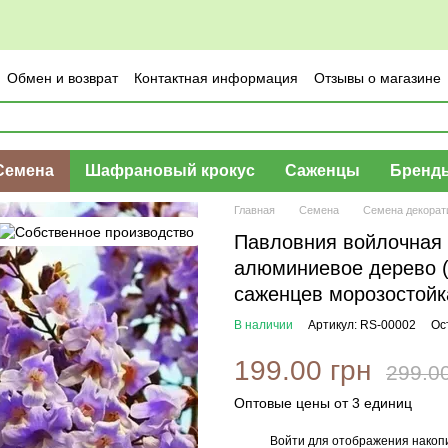
Обмен и возврат
Контактная информация
Отзывы о магазине
Семена
Шафрановый крокус
Саженцы
Бренд
Главная
Семена
Семена декорат
Павловния войлочная с
алюминиевое дерево (
саженцев морозостойк
В наличии
Артикул: RS-00002
Ос
199.00 грн
299.0
Оптовые цены от 3 единиц
Войти
для отображения накопи
%