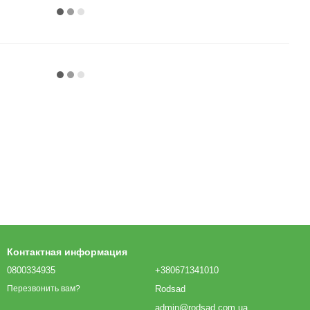
Контактная информация
0800334935
+380671341010
Rodsad
Перезвонить вам?
admin@rodsad.com.ua