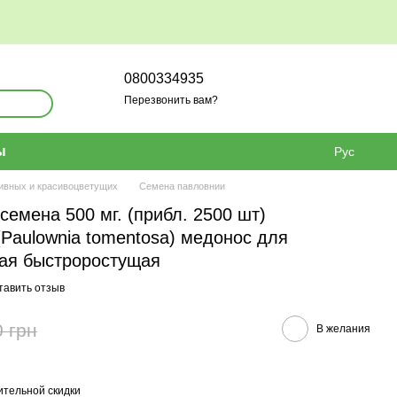
0800334935
Перезвонить вам?
ы
Рус
ивных и красивоцветущих
Семена павловнии
емена 500 мг. (прибл. 2500 шт)
Paulownia tomentosa) медонос для
ая быстроростущая
тавить отзыв
0 грн
В желания
тельной скидки