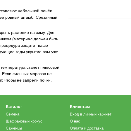
оставляют небольшой пенёк
лее ровный штамб. Срезанный
крыть растение на зиму. Для
ешком (материал должен быть
 процедура защитит ваше
едующие годы укрытие вам уже
а температура станет плюсовой
. Если сильных морозов не
т, чтобы не запрели почки.
Каталог
Клиентам
Семена
Вход в личный кабинет
Шафрановый крокус
О нас
Саженцы
Оплата и доставка