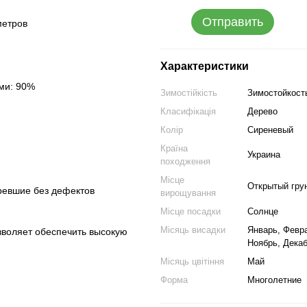
Отправить
метров
Характеристики
ми: 90%
Зимостійкість
Зимостойкость
Класифікація
Дерево
Колір
Сиреневый
Країна
Украина
походження
Місце
Открытый гру
ревшие без дефектов
вирощування
Місце посадки
Солнце
Місяць висадки
Январь, Февра
зволяет обеспечить высокую
Ноябрь, Дека
Місяць цвітіння
Май
Форма
Многолетние