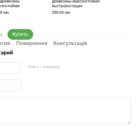
 древесины
древесины морозостойкая
медо
озостойкая
быстроростущая
моро
быст
9 грн
299.00 грн
199.0
39
н
Купить
нтия
Повернення
Консультація
тарий
Войти с помощью