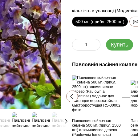
кількість в упаковці (Модифіка
500 мг. (прибл. 2500 шт)
(5
Купить
Павловнія насіння комплек
Павловния войлочная
Пав
семена 500 мг. (прибл. 2500
сем
шт) алюминиевое дерево
алю
(Paulownia tomentosa)
pau