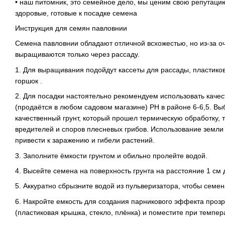
• наш питомник, это семейное дело, мы ценим свою репутаци
здоровые, готовые к посадке семена
Инструкция для семян павловнии
Семена павловнии обладают отличной всхожестью, но из-за о
выращиваются только через рассаду.
1. Для выращивания подойдут кассеты для рассады, пластико
горшок .
2. Для посадки настоятельно рекомендуем использовать качес
(продаётся в любом садовом магазине) РН в районе 6-6,5. Вы
качественный грунт, который прошел термическую обработку, т
вредителей и споров плесневых грибов. Использование земли 
привести к заражению и гибели растений.
3. Заполните ёмкости грунтом и обильно пролейте водой.
4. Высейте семена на поверхность грунта на расстояние 1 см д
5. Аккуратно сбрызните водой из пульверизатора, чтобы семен
6. Накройте емкость для создания парникового эффекта про
(пластиковая крышка, стекло, плёнка) и поместите при темпер