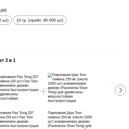
ція)
0 шт)
10 гр. (прибл. 40 000 шт)
т 3 в 1
Пав
ловния Pao Tong Z07
Павловния Шан Тонг
Павл
ена (50 шт) Пао Тонг
семена 250 мг. (около 1000
семен
миниевое дерево
шт) алюминиевое дерево
шт) 
lownia быстрорастущая
(Paulownia Shan Tong) для
(Paul