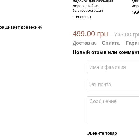
медонос для саженцев
для
морозостойкая
мор
быстроростущая
49.9
199.00 грн
аращивает древесину
499.00 грн
763.00 гр
Доставка
Оплата
Гара
Новый отзыв или коммен
Оцените товар